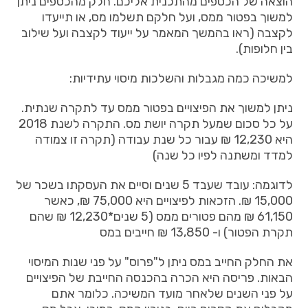
הוצאה של הכספים מהתכנית אליכם. חלק מהכספים ניתן
למשוך בפטור ממס, ועל חלקם תשלמו מס, או תייעדו
לקצבה (ראו בהמשך המאמר על ייעוד לקצבה ועל שילוב
בין חלופות).
למשיכה כמה מגבלות והשלכות מיסוי עתידיות:
ניתן למשוך את הפיצויים בפטור ממס עד לתקרה שנתית.
על כל סכום שמעל תקרה יושת מס. התקרה לשנת 2018
היא 12,230 ₪ עבור כל שנת עבודה (תקרה זו צמודה
למדד ומשתנה לפיו כל שנה)
לדוגמה: עובד שעבד 5 שנים וסיים את העסקתו בשכר של
15,000 ₪. הזכאות לפיצויים היא 75,000 ₪, כאשר
61,150 ₪ מהם פטורים ממס (5 שנים*12,230 ₪ שהם
תקרת הפטור) ו- 13,850 ₪ חייבים במס
את החלק החייב במס ניתן ל"פרוס" על פני שנות המיסוי
הבאות. פריסה היא הכרה בהכנסה החייבת של הפיצויים
על פני השנים שלאחר מועד המשיכה. כלומר אתם