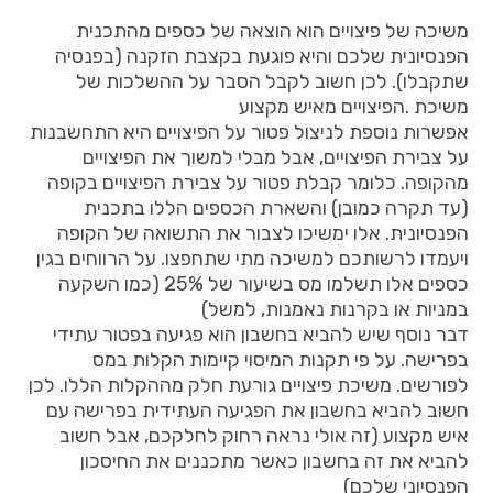
משיכה של פיצויים הוא הוצאה של כספים מהתכנית
הפנסיונית שלכם והיא פוגעת בקצבת הזקנה (בפנסיה
שתקבלו). לכן חשוב לקבל הסבר על ההשלכות של
משיכת .הפיצויים מאיש מקצוע
אפשרות נוספת לניצול פטור על הפיצויים היא התחשבנות
על צבירת הפיצויים, אבל מבלי למשוך את הפיצויים
מהקופה. כלומר קבלת פטור על צבירת הפיצויים בקופה
(עד תקרה כמובן) והשארת הכספים הללו בתכנית
הפנסיונית. אלו ימשיכו לצבור את התשואה של הקופה
ויעמדו לרשותכם למשיכה מתי שתחפצו. על הרווחים בגין
כספים אלו תשלמו מס בשיעור של 25% (כמו השקעה
במניות או בקרנות נאמנות, למשל)
דבר נוסף שיש להביא בחשבון הוא פגיעה בפטור עתידי
בפרישה. על פי תקנות המיסוי קיימות הקלות במס
לפורשים. משיכת פיצויים גורעת חלק מההקלות הללו. לכן
חשוב להביא בחשבון את הפגיעה העתידית בפרישה עם
איש מקצוע (זה אולי נראה רחוק לחלקכם, אבל חשוב
להביא את זה בחשבון כאשר מתכננים את החיסכון
הפנסיוני שלכם)