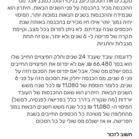
מקבלים את הסכום כיום, בניכוי המס, כמובן, אבל מס
ההכנסה מכיר בהכנסה על פני השנים הבאות. היתרון הוא
שבמידה וההכנסות בשנים הבאות נמוכות יותר, המיסוי
יהיה נמוך יותר אילו היו מכירים בהכנסה באותה שנת
הכספים שבה עבדתם. לא ניתן לפרוס בכל מצב, וקיימת
תקרה של פריסה ל- 6 שנים ולא יותר, וגם זה תחת
מגבלות והתניות
לדוגמה: עובד שעבד 24 שנים וחלק הפיצויים החייב שלו
הוא בסך 66,480 ₪. אם לא יפרוס את הפיצויים החייבים
במס ישלם מס שולי. אבל אם יפרוס את הסכום הזה על
פני 6 שנים, מס הכנסה יחלק את הסכום הזה על פני 6
שנים, כלומר תוספת של 11,080 ₪ לכל שנה משש
השנים הבאות. היתרון הוא שאם ההכנסות של העובד
יורדות (מה שקורה בדרך כלל בפרישה לפנסיה, למשל)
המיסוי ה- 11,080 ₪ בכל שנה משש השנים הבאות נמוך
מהחלופה של משיכת כל הכספים החייבים בשנת
הפרישה, או אז ישולם מס שולי על כל הסכום
חשוב לזכור