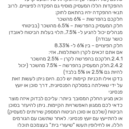
ההפקדות הללו המעסיק מוסיף גם הפקדה לפיצויים. לרוב
תנאי ההפקדה יהיו בהתאם לחוק:
חלקכם בהפרשות – 6% מהשכר
חלק המעסיק בהפרשות – 6.5% מהשכר (בביטוחי
מנהלים יכול להגיע ל- 7.5%, תלוי בעלות הביטוח לאובדן
כושר עבודה)
חלק הפיצויים – בין 6% ל- 8.33%
אם אתם זכאים לקרן השתלמות, אזי:
2.4.1.חלקכם בהפרשה לקרן – 2.5% מהשכר
2.4.2.חלק המעסיק בהפרשה – 7.5% מהשכר (יכול
להיות גם 2.5% או 5% בלבד)
בדקו אילו תכניות קיימות יש לכם. היום ניתן לעשות זאת
על ידי שאילתה במסלקה הפנסיונית, דרך סוכן או יועץ
פנסיוני
וכאן מגיע החלק המסובך ביותר: עליכם לבדוק איזה מוצר
כדאי לכם ממגוון האפשרויות הקיימות. ניתן להיעזר בסוכן
הביטוח (שלכם או סוכן הביטוח המספק שירותים למעסיק)
או להתייעץ עם יועץ פנסיוני. לאחר שתשבו עם הגורמים
הללו, או לחילופין תעשו "שיעורי בית" בעצמכם תוכלו