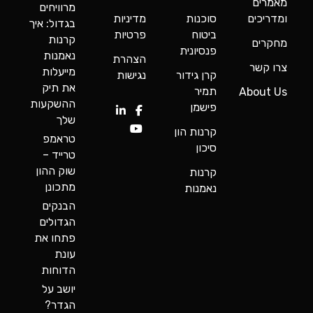
מאמרים
מרוויחים
ומדריכים
סוכנות
מדיניות
בגדול: איך
ביטוח
פרטיות
קרנות
מחקרים
פנסיונית
נאמנות
הצהרת
צרו קשר
מייעלות
קרן גידור
נגישות
את תיק
תמיר
About Us
ההשקעות
פישמן
שלך
קרנות הון
טראמפ
סיכון
טרייד –
שוק ההון
קרנות
מתכונן
נאמנות
הבנקים
הגדולים
פתחו את
עונת
הדוחות
יושב על
הגדר?