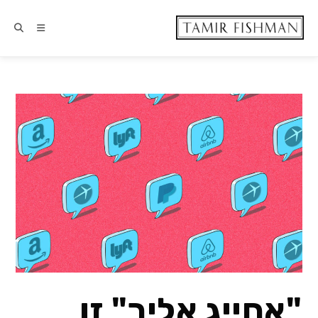
"אחייג אליך" זו