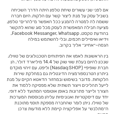
אם
לפני
שני
עשורים
שיחת
טלפון
היתה
הדרך
השכיחה
בשביל
עסק
על
מנת
ליצור
קשר
עם
הלקוח
,
היום
חברה
ששמה
לה
למטרה
להמנע
ככל
האפשר
מ״להרים״
טלפון
,
מציעה
חבילה
המאפשרת
לעסק
מכל
סוג
שהוא
לתקשר
בהודעת
טקסט
, Facebook Messanger, Whatsapp,
וידיאו
ואימיילים
חכמים
,
ובלי
להשתמש
במילה
הגסה
–
״אחייג״
אליך
בקרוב
.
בין
הראשונות
לאמץ
את
הפיתוחים
הטכנולוגים
של
טווילו
,
שנכון
להיום
בעלת
שווי
שוק
של
14.4
מיליארד
דולר
,
הן
חברת
שופיפיי
(Nasdaq:SHOP)
וליפט
,
עם
זיהוי
מוקדם
ביתרון
הטרנספורמציה
הדיגטלית
גם
במחלקת
שירות
הלקוחות
.
מדובר
בשימוש
ובמחזור
הדאטא
הקיים
על
מנת
לייעל
תהליכים
וייצור
תשתית
שלא
מפסיקה
ללמוד
את
הצורך
ולייצר
פתרונות
באופן
אוטומטי
המתועד
ללא
דופי
,
יחד
עם
דיסקטריות
ואנונימיות
עליהן
מבוססות
המערכות
של
טווילו
.
ניתן
לומר
שהחברה
מספקת
תוסף
מתוכנת
ה״מתלבש״
על
אפליקציה
קיימת
ללא
מודעות
צרכן