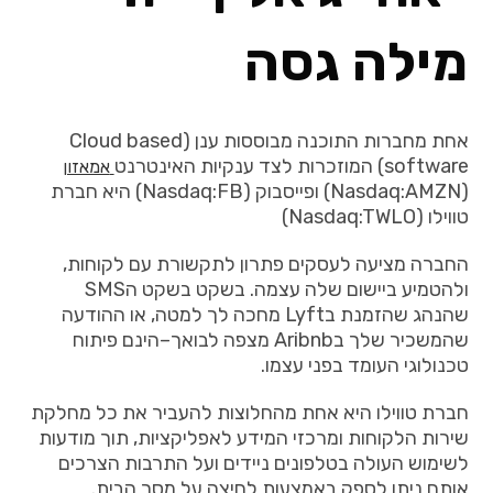
מילה גסה
אחת
מחברות
ה
תוכנה
מבוססות
ענן
(Cloud based
software)
המוזכרות
לצד
ענקיות
האינטרנט
אמאזון
(Nasdaq:AMZN)
ופייסבוק
(Nasdaq:FB)
היא
חברת
טווילו
(Nasdaq:TWLO)
החברה מציעה
לעסקים
פתרון
לתקשורת
עם
לקוחות
,
ולהטמיע
ביישום
שלה
עצמה
.
בשקט
בשקט
ה
SMS
שהנהג
שהזמנת
ב
Lyft
מחכה
לך
למטה
,
או
ההודעה
שהמשכיר
שלך
ב
Aribnb
מצפה
לבואך
–
הינם
פיתוח
טכנולוגי
העומד
בפני
עצמו
.
חברת
טווילו
היא
אחת
מהחלוצות
להעביר
את
כל
מחלקת
שירות
הלקוחות
ומרכזי
המידע
לאפליקציות
,
תוך
מודעות
לשימוש
העולה
בטלפונים
ניידים
ועל
התרבות
הצרכים
אותם
ניתן
לספק
באמצעות
לחיצה
על
מסך
הבית
.