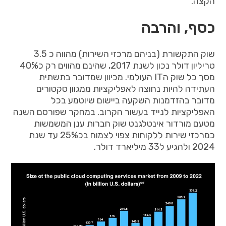
הקצה
.
כסף, והרבה
שוק
התקשורת
(
בניהם
מרכזי
השירות
)
מהווה
כ
3.5
טריליון
דולר
נכון
לשנת
2017,
שהינם
מהווים
רק
כ
40%
מסך
כל
שוק
ה
IT
העולמי
.
מכיוון
שמדובר
בתשתית
העתידה
להיות
נחוצה
לאפליקציות
ממגוון
סקטורים
מדובר
בהזדמנות
השקעה
ביישום
שיוטמע
בכל
האפליקציות
לנייד
בעשור
הקרוב
.
במחקר
שפורסם
השנה
מטעם
מורדור
אינטלגנט
שוק
חברות
ענן
המשמשות
כמרכזי
שירות
ללקוחות
צפוי
לצמוח
בכ
25%
עד
שנת
2024
ולהגיע
ל
33
מיליארד
דולר
.