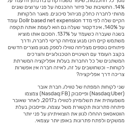
מסך
כל
ההכנסות
,
שיפור
משנה
קודם
בה
נתון
זה
עמד
על
14%.
החשיבות
של
פיזור
ההכנסה
על
פני
ערוצים
שונים
מהותי
לחברה
כחלק
מניהול
סיכונים
.
מאגר
הלקוחות
הקיים
שלה
לפי
מדד
Dollr based net expension
עומד
על
140%,
אינדקטור
שעלה
גם
הוא
לעומת
אותה
תקופה
בשנה
שעברה
כשעמד
על
137%.
הסכום
אותו
מוציא
משתמש
קיים
הינו
מנוע
צמיחה
קריטי
לחברה
,
ודרך
פיתוחים
נוספים
מצליחה
טווילו
לספק
מגוון
מוצרים
חדשים
בקצב
העומד
עם
השינויים
הטכנולוגיים
והצרכים
המשתנים
של
כל
החברות
בעלות
אפליקציה
המשרתת
לקוחות
–
וכשחושבים
על
זה
,
לאיזה
חברה
אין
אפשרות
צריכה
דרך
אפליקציה
?
שני
לקוחות
המפתח
של
טווילו
,
חברת
אובר
(Nasdaq:Uber)
ופייסבוק
(Nasdaq:FB)
צמצמו
משמעותית
את
תשלומיהן
לטווילו
ב
2017,
לאחר
שאובר
פיתחה
פתרונות
תקשורת
משל
עצמה
,
ופייסבוק
בעלת
הווטאסאפ
ההחלו
לגוון
את
הוצואיתיהן
על
פני
יותר
ממשקים
ולפתח
פתרונות
באופן
יותר
עצמאי
.