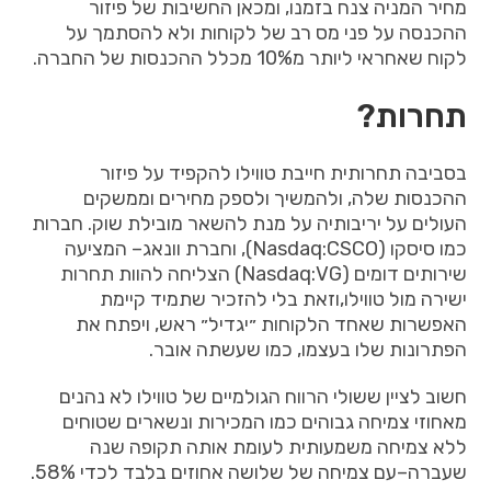
מחיר
המניה
צנח
בזמנו
,
ומכאן
החשיבות
של
פיזור
ההכנסה
על
פני
מס
רב
של
לקוחות
ולא
להסתמך
על
לקוח
שאחראי
ליותר
מ
10%
מכלל
ההכנסות
של
החברה
.
תחרות?
בסביבה
תחרותית
חייבת
טווילו
להקפיד
על
פיזור
ההכנסות
שלה
,
ולהמשיך
ולספק
מחירים
וממשקים
העולים
על
יריבותיה
על
מנת
להשאר
מובילת
שוק
.
חברות
כמו
סיסקו
(Nasdaq:CSCO),
וחברת
וונאג
–
המציעה
שירותים
דומים
(Nasdaq:VG)
הצליחה
להוות
תחרות
ישירה
מול
טווילו
,
וזאת
בלי
להזכיר
שתמיד
קיימת
האפשרות
שאחד
הלקוחות
״יגדיל״
ראש
,
ויפתח
את
הפתרונות
שלו
בעצמו
,
כמו
שעשתה
אובר
.
חשוב
לציין
ששולי
הרווח
הגולמיים
של
טווילו
לא
נהנים
מאחוזי
צמיחה
גבוהים
כמו
המכירות
ונשארים
שטוחים
ללא
צמיחה
משמעותית
לעומת
אותה
תקופה
שנה
שעברה
–
עם
צמיחה
של
שלושה
אחוזים
בלבד
לכדי
58%.