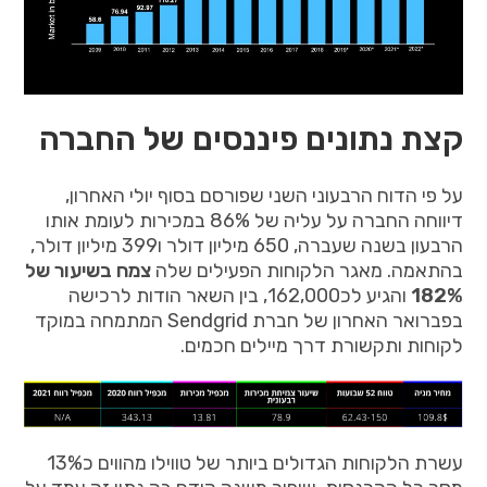
קצת נתונים פיננסים של החברה
על
פי
הדוח
הרבעוני
השני
שפורסם
בסוף
יולי
האחרון
,
דיווחה
החברה
על
עליה
של
86%
במכירות
לעומת
אותו
הרבעון
בשנה
שעברה
, 650
מיליון
דולר
ו
399
מיליון
דולר
,
בהתאמה
.
מאגר
הלקוחות
הפעילים
שלה
צמח
בשיעור
של
182%
והגיע
לכ
162,000,
בין
השאר
הודות
לרכישה
בפברואר
האחרון
של
חברת
Sendgrid
המתמחה
במוקד
לקוחות
ותקשורת
דרך
מיילים
חכמים
.
עשרת
הלקוחות
הגדולים
ביותר
של
טווילו
מהווים
כ
13%