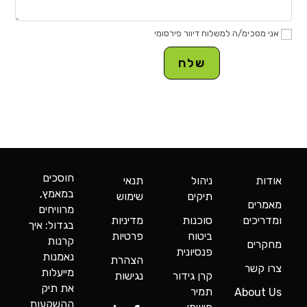
אני מסכימ/ה למשלוח דיוור פירסומי
חוסכים
אודות
ניהול
תנאי
במאמץ,
תיקים
שימוש
מאמרים
מרוויחים
ומדריכים
סוכנות
מדיניות
בגדול: איך
ביטוח
פרטיות
קרנות
מחקרים
פנסיונית
נאמנות
הצהרת
צרו קשר
מייעלות
קרן גידור
נגישות
את תיק
תמיר
About Us
ההשקעות