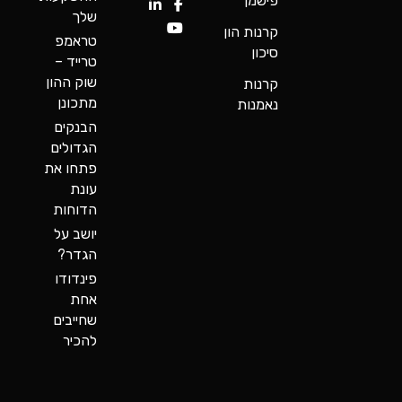
פישמן
שלך
קרנות הון
טראמפ
סיכון
טרייד –
שוק ההון
קרנות
מתכונן
נאמנות
הבנקים
הגדולים
פתחו את
עונת
הדוחות
יושב על
הגדר?
פינדודו
אחת
שחייבים
להכיר