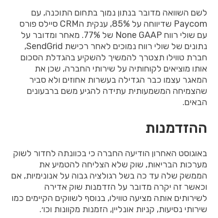
לשם
השוואה
מדובר
בנתון
נמוך
בתחום
התוכנה
,
עם
Paycom
שדיווחה
על
85%,
ענקית
ה
CRM
סיילס
פורס
עם
שולי
רווח
None GAAP
של
77%.
מאחר
ומדובר
על
נתונים
של
שולי
רווח
נמוכים
לאחר
רכישת
SendGrid,
חברת
טווילו
תצטרך
להמשיך
להשקיע
בהגדלת
הסכום
אותו
מוציאים
לקוחותיה
על
שירותי
החברה
,
שכן
את
המאגר
עצמו
כבר
הגדילה
בעשרות
אחוזים
ולא
סביר
שהצמיחה
המשמעותית
עתידה
להגיע
משם
ברבעונים
הבאים
.
ההזדמנות
באוגוסט
האחרון
הודיעה
החברה
כי
בכוונתה
לחדור
לשוק
מערכות
הבריאות
,
שוק
שלא
הצליחה
להטמיע
את
הממשק
שלה
עד
כה
בשל
רגולציה
גבוה
על
אנונימיות
, אם
וכאשר זה
יקרה
מדובר
על
הזדמנות
שוק
אדירה
לשירותים
אותה
מציעה
טווילו
,
בנוסף
לשווקים
הקיימים
כמו
שירותי
נסיעות
,
קניות
אונליין
,
הזמנות
מקוונות
וכו׳
.