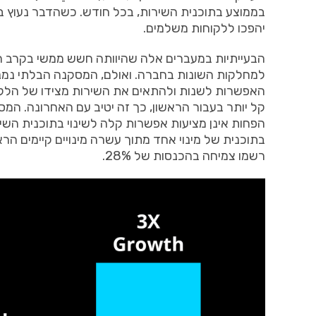
בממוצע
בתוכנית
השירות
,
בכל
חודש
.
כשהדבר
נעוץ
ב
יהפכו
ללקוחות
משלמים
.
הבעייתיות
במעברים
אלה
שהיוותה
חשש
ממשי
בקרב
ה
למחלקות
השונות
בחברה
.
ואולם
,
המסקנה
הבלתי
נמנ
האפשרות
לשנות
ולהתאים
את
השירות
מצידו
של
הלק
קל
יותר
בעבור
הראשון
,
כך
זה
יטיב
עם
האחרונה
.
המספ
הפחות
אינן
מציעות
אפשרות
קלה
לשינוי
בתוכנית
השי
בתוכנית
של
מינוי
אחד
מתוך
עשרה
מינויים
קיימים
הרא
רשמו
צמיחה
בהכנסות
של
28%.