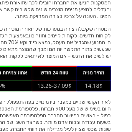
המסקנות
הניעו
את
החברה
והובילו
לכך
שזואורה
פיתח
והגדלים
להציע
מניפת
מוצרים
שונים
שקשורים
קשר
אמ
המינוי
,
העונה
על
צרכיו
בצורה
המדויקת
ביותר
.
הנוסחה
שקיבלה
צורה
במערכות
של
זואורה
מוכיחה
כי
לקוחות
חדשים
,
לקוחות
קיימים
וחוזרים
ובאמצעות
הגד
הן
המנוע
שמגדיל
את
העסק
,
נמצא
כי
דווקא
70%
מהכ
שנעשים
בתוך
התקשרויותיהם
ומכך
שהמוצר
מתאים
ל
יש
לשים
את
הדגש
–
אם
המוצר
לא
יתאים
ללקוח
,
הוא
לאור
הקושי
שקיים
במעבר
בין
מינויים
בפן
התפעולי
,
הפ
היום
בשימוש
של
מעל
900
חברות
.
פלטפורמת
ה
SaaS
כפול
–
ראשית
במישור
החברה
הפלטפורמה
מאפשרת
בשעות
עבודה
ובכוח
אדם
מיותר
,
כשהצד
השני
של
הרו
שונות
שכפי
שצוין
לעיל
מגדילה
את
רווחי
החברה
.
מעב