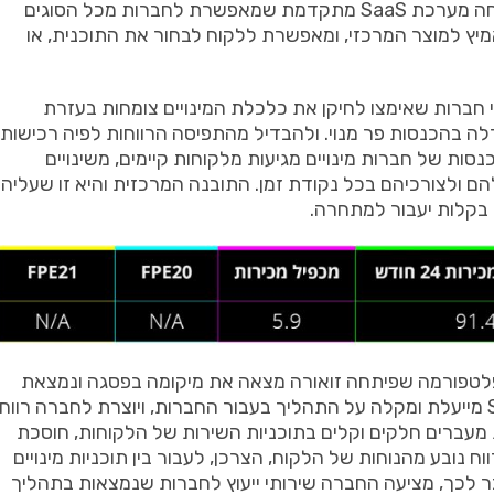
ה
מערכת
SaaS
מתקדמת
שמאפשרת
לחברות
מכל
הסוגים
יץ
למוצר
המרכזי
,
ומאפשרת
ללקוח
לבחור
את
התוכנית
,
או
חברות
שאימצו
לחיקן
את
כלכלת
המינויים
צומחות
בעזרת
לה
בהכנסות
פר
מנוי
.
ולהבדיל
מהתפיסה
הרווחות
לפיה
רכישות
נסות
של
חברות
מינויים
מגיעות
מלקוחות
קיימים
,
משינויים
הם
ולצורכיהם
בכל
נקודת
זמן
.
התובנה
המרכזית
והיא
זו
שעליה
בקלות
יעבור
למתחרה
.
לטפורמה
שפיתחה
זואורה
מצאה
את
מיקומה
בפסגה
ונמצאת
מייעלת
ומקלה
על
התהליך
בעבור
החברות
,
ויוצרת
לחברה
רווח
מעברים
חלקים
וקלים
בתוכניות
השירות
של
הלקוחות
,
חוסכת
וח
נובע
מהנוחות
של
הלקוח
,
הצרכן
,
לעבור
בין
תוכניות
מינויים
ר
לכך
,
מציעה
החברה
שירותי
ייעוץ
לחברות
שנמצאות
בתהליך