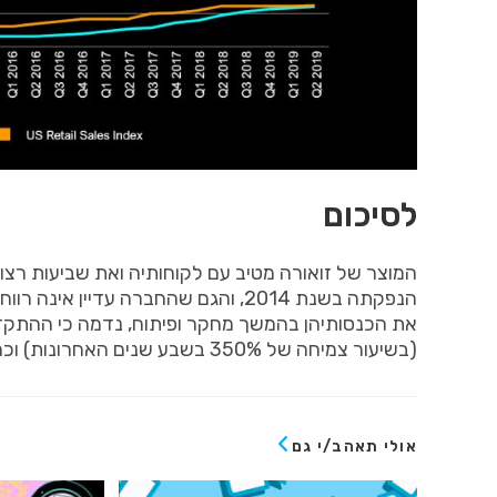
לסיכום
המוצר
של
זואורה
מטיב
עם
לקוחותיה
ואת
שביעות
רצו
הנפקתה
בשנת
2014,
והגם
שהחברה
עדיין
אינה
רווח
את
הכנסותיהן
בהמשך
מחקר
ופיתוח
,
נדמה
כי
ההתקד
(
בשיעור
צמיחה
של
350%
בשבע
שנים
האחרונות
)
וכמ
אולי תאהב/י גם