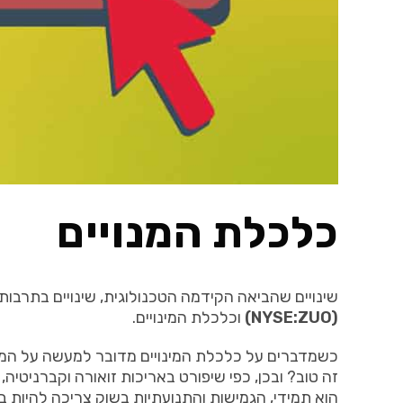
כלכלת המנויים
שינויים
שהביאה
הקידמה
הטכנולוגית
,
שינויים
בתרבות
(NYSE:ZUO)
וכלכלת
המינויים
.
כשמדברים
על
כלכלת
המינויים
מדובר
למעשה
על
המ
זה
טוב
?
ובכן
,
כפי
שיפורט
באריכות
זואורה
וקברניטיה
,
הוא
תמידי
,
הגמישות
והתנועתיות
בשוק
צריכה
להיות
ב