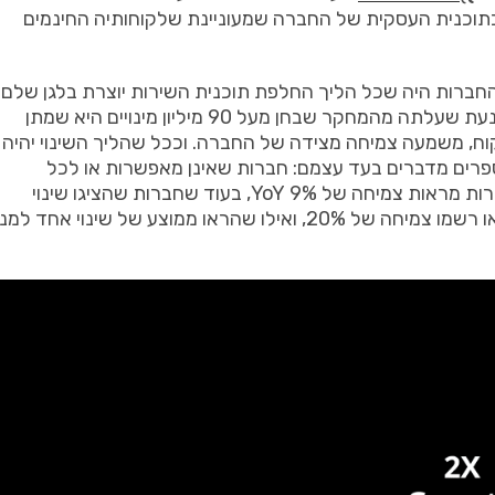
תוכנית
העסקית
של
החברה
שמעוניינת
שלקוחותיה
החינמים
חברות
היה
שכל
הליך
החלפת
תוכנית
השירות
יוצרת
בלגן
שלם
עת
שעלתה
מהמחקר
שבחן
מעל
90
מיליון
מינויים
היא
שמתן
וח
,
משמעה
צמיחה
מצידה
של
החברה
.
וככל
שהליך
השינוי
יהיה
רים
מדברים
בעד
עצמם
:
חברות
שאינן
מאפשרות
או
לכל
רות
מראות
צמיחה
של
9% YoY,
בעוד
שחברות
שהציגו
שינוי
ו
רשמו
צמיחה
של
20%,
ואילו
שהראו
ממוצע
של
שינוי
אחד
למנו