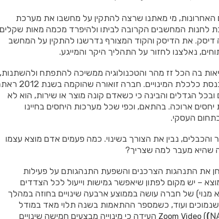
האחרונות
,
מי
מאתנו
שרצה
להתקין
על
מחשבו
את
מערכת
ת
לחנות
המחשבים
הקרובה
לביתו
ולהיפרד
מכמה
מאות
שקלים
דיסק
.
את
הדיסק
והקוד
המצורף
נדרשנו
להתקין
על
המחשב
וחים
,
נאלצנו
לחזור
על
התהליך
היקר
והמייגע
.
אות
בה
הכל
זז
מהר
והטכנולוגיה
ממשיכה
להתפתח
ולהשתנות
,
נסת
כלכלת
המינויים
.
חברה
זואורה
שהוקמה
בשנת
2012
ראתה
ובכל
הגדלים
והבינה
כי
כשאדם
קונה
מוצר
או
שירות
,
הוא
לא
יחסים
ארוכה
.
בהתאם
,
וכפי
שכל
מערכות
היחסים
בחיינו
תחום
העסקי
.
ר
והכבלים
,
נבין
את
הצורך
בשינוי
.
כמה
פעמים
אדם
מוצא
עצמו
שהיא
מעבר
למה
שצריך
?
ן
את
התנהגות
הצרכנים
והשפעת
התנהגותם
על
פעילות
וצא
–
יש
מקום
לפתון
שיאפשר
גמישות
וייעול
לכל
הצדדים
א
מנוי
)
של
חברה
עושה
בממוצע
ארבעה
שינויים
בחוזה
במהלך
שנמוכים
ועוד
,
כשמספר
ההתאמות
בשנה
תלוי
מאד
במודל
N
(
(
העידה
כי
מינוייה
מבצעים
חמישה
שינויים