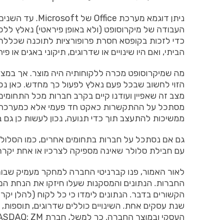
ניתן
דוגמא
מערכת
Office
של
Microsoft.
עד
השנים
העבודה
של
מיקרוסופט
(
ולא
באופן
פיראטי
)
נאלץ
ללכ
כדי
לזכות
בקופסא
חסרת
פרופורציות
לתוכנה
שכללה
הביתי
,
ואם
היו
שינויים
או
שדרוגים
,
תיקוני
באגים
או
פית
מה
שמיקרוסופט
מכרה
ללקוחותיה
היה
מוצר
.
אך
במצי
הזוי
לחשוב
שבכל
פעם
נאלץ
לפעול
כך
מחדש
.
כאן
נכ
מצב
זה
שאפיין
ועודנו
קיים
בקרב
חברות
מכל
התחומים
מסתכל
על
ההתקשרות
כאקט
חד
פעמי
אלא
כמערכת
ממשיכות
להתעצב
תוך
כדי
תנועה
,
נכון
לעשות
כן
גם
ב
גם
אם
נסתכל
על
חברות
בתחומים
אחרים
,
כמו
הסלול
עם
חבילת
סלולר
שאינה
מספיקה
לצרכיו
או
אחת
יקרה
לאור
האמור
,
פנו
קברניטי
החברה
למחקר
מעמיק
שבוח
החברות
.
הנתונים
והמסקנות
שעלו
חיזקו
את
הנחת
המ
הקשורים
בדבר
.
הנתונים
לימדו
כי
כל
לקוח
(
להלן
יקר
שנת
עסקים
אחת
.
השינויים
כוללים
שדרוגים
,
תוספות
,
העסקי
ובמוצר
החברה
.
כך
למשל
,
חברת
ASDAQ: ZM
Zoom Video