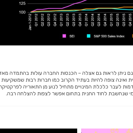
נם
ניתן
לראות
גם
אצלה
–
הכנסות
החברה
עולות
בהתמדה
מאז
ית
ואינה
צופה
להיות
בעתיד
הקרוב
כמו
חברות
רבות
שמשקיעות
מות
לעבר
כלכלת
המינויים
מתחיל
לנוע
מן
התאוריה
לפרקטיקה
י
שנחשבת
לחוד
החנית
בתחום
אפשר
לצפות
להצלחה
רבה
.