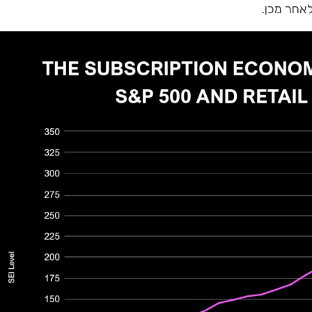
אחר
מכן
.