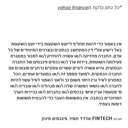
*כל נתון נלקח מ
yahoo finance
אין באמור כדי להוות תחליף לייעוץ השקעות בידי יועץ השקעות
בעל רישיון עפ"י דין המתחשב בנתונים ובצרכים המיוחדים של כל
אדם. החברה מחזיקה ו/או עשויה להחזיק ו/או למכור במסגרת
פעילותה השוטפת, ניירות ערך ו/או נכסים פיננסים של החברה
הנסקרת, והיא עשויה לקיים קשרים עסקיים נרחבים ומגוונים עם
החברה הנסקרת, למועד מסמך זה ו/או במועדים אחרים, הכל
כמפורט לעיל ובין היתר משום כך ולאור האמור לעיל עשוי להיות
לחברה ו/או נושאי המשרה שלה ו/או מנהליה ו/או עובדיה ו/או
מי מטעמה עניין אישי בנכסים ו/או בחברות ו/או בניירות הערך
המוזכרים בכתבה. אין בתשואות העבר כדי להבטיח תשואות
דומות בעתיד.
FINTECH
אלדד תמיר
פיננסים
פינק
תגיות
:
,
,
,