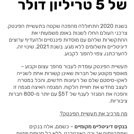
של 5 טריליון דולר
בשנת 2020 התחוללה מהפכה שקטה בתעשיית הפינטק.
צרכני העולם החלו לשנות באופן משמעותי את
ההתקשרות שלהם עם מוסדות פיננסיים ולהעדיף ערוצים
דיגיטליים ותשלומים ללא מגע. בשנת 2021, שינוי זה,
להערכתנו, צפוי להפוך לקבוע.
תעשיית הפינטק עומדת לעבור מהפך עצום וקבוע –
מאוסף מקוטע של חברות שאינן קשורות אחת לשנייה
לאקו-סיסטם שלם של רעיונות חדשים, והכל במטרה
לעצב מחדש את חוויית הלקוח. המגפה האיצה מגמה זו
והפכה את המגזר לענף של 5T$ עם יותר מ-800 חברות
ציבוריות.
מה מרכיב את תעשיית הפינטק
?
בנקים דיגיטליים מקומיים
– כשמם, אלה בנקים
שמתקיימים אך ורק באינטרנט, ללא כל סניפים פיזיים.