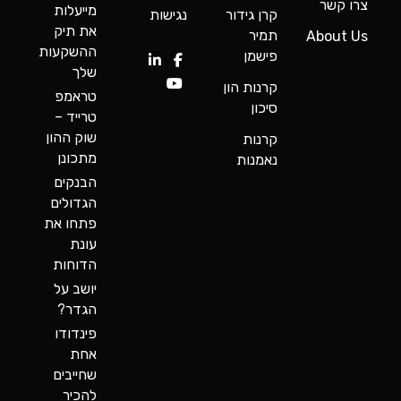
צרו קשר
מייעלות
קרן גידור
נגישות
את תיק
תמיר
About Us
ההשקעות
פישמן
שלך
קרנות הון
טראמפ
סיכון
טרייד –
שוק ההון
קרנות
מתכונן
נאמנות
הבנקים
הגדולים
פתחו את
עונת
הדוחות
יושב על
הגדר?
פינדודו
אחת
שחייבים
להכיר