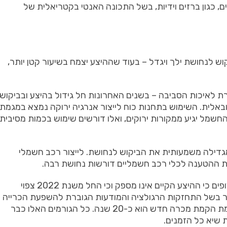
, כגון ברזים וידיות, בשל התכונה האנטי בקטריאלית של
ש לנחושת ילך ויגדל – בעוד שההיצע יצמח בשיעור קטן יותר,
 לאיכות הסביבה – בשנים האחרונות חל גידול בהיצע ובביקוש
אלית. השימוש בתחנות כוח לייצור אנרגיה ירוקה נמצא במגמת
ית היא כי עד שנת 2050, כ-73% מייצור החשמל יגיע ממקורות ירוקים, ואלו דורשים שימוש בכמות מסיבית
מגדילה משמעותית את הביקוש לנחושת. לייצור רכב חשמלי
ומה לגבי היצע הנחושת העתידי בעולם? האנליסטים צופים כי ההיצע הקיים אינו מספק וכי החל משנת 2022 צפוי
 בשל התחזקות הרגולציה והמודעות הגוברת להשפעת הכרייה
על איכות הסביבה. על פי ההערכות, משך הזמן להשלמת הקמת מכרה חדש הוא כ-20 שנה. כל הגורמים האלו כבר
 שיא כל הזמנים.