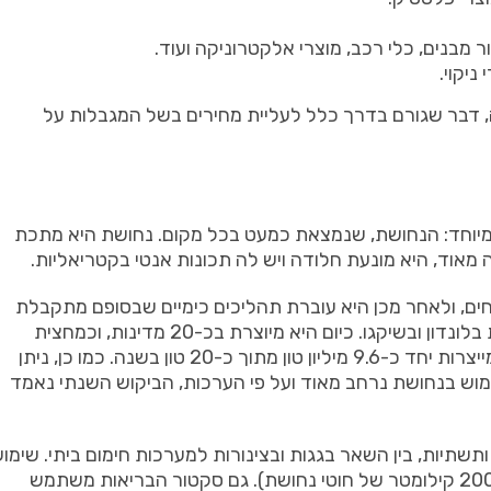
ר מבנים, כלי רכב, מוצרי אלקטרוניקה ועוד.
ניקוי.
 דבר שגורם בדרך כלל לעליית מחירים בשל המגבלות על
יוחד: הנחושת, שנמצאת כמעט בכל מקום. נחושת היא מתכת
 מאוד, היא מונעת חלודה ויש לה תכונות אנטי בקטריאליות.
ם, ולאחר מכן היא עוברת תהליכים כימיים שבסופם מתקבלת
נחושת טהורה. מחיר הנחושת נקבע בבורסות לסחורות בלונדון ובשיקגו. כיום היא מיוצרת בכ-20 מדינות, וכמחצית
הכמות מגיעה משלוש מדינות בלבד: סין, צ'ילה ופרו המייצרות יחד כ-9.6 מיליון טון מתוך כ-20 טון בשנה. כמו כן, ניתן
וש בנחושת נרחב מאוד ועל פי הערכות, הביקוש השנתי נאמד
ים ותשתיות, בין השאר בגגות ובצינורות למערכות חימום ביתי. שימו
נרחב נעשה גם בכלי תחבורה (מטוס נוסעים דורש כ-200 קילומטר של חוטי נחושת). גם סקטור הבריאות משתמש