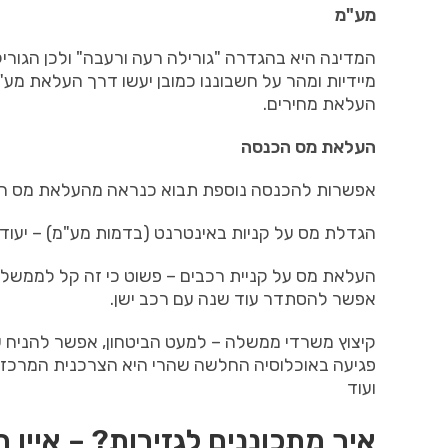
מע
"
מ
המדינה היא בהגדרה
"
גורילה רעה ורעבה
"
ולכן הגורי
מיידיות ומהר על חשבוננו כמובן יעשו דרך העלאת מע
"
העלאת מחירים
.
העלאת מס הכנסה
אפשרות להכנסה נוספת תבוא כנראה מהעלאת מס ה
הגדלת מס על קניות באינטרנט
(
בדמות מע
"
מ
) – יעו
העלאת מס על קניית רכבים – פשוט כי זה קל לממשלה 
אפשר להסתדר עוד שנה עם רכב ישן.
קיצוץ משרדי ממשלה
–
למעט הביטחון
,
אפשר להניח ש
פגיעה באוכלוסיה החלשה שהרי היא הצרכנית המרכז
ועוד
איך מתכוננים לגזירות
? –
איין 