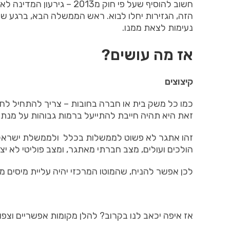
חשוב להוסיף שעל פי חוק מ
2013 –
גירעון המדינה
לא 
הזה
,
הגזירות יחלו לבוא
.
ראש הממשלה הבא
,
ברגע שי
נעימות לצאת ממנו
.
אז מה עושים
?
קיצוצים
כמו כל משק בית או חברה בחובות
–
צריך להתחיל לח
זאת היא תהיה חייבת להתייעל ברמות גבוהות על מנת
זהו אתגר לא פשוט לממשלות בכלל
ולממשלת ישראל 
הולכים ועולים
,
מצב חברתי מאתגר
,
ומצב פוליטי לא י
לכן אפשר להניח
,
שהמוטו המרכזי יהיה עליית מיסים מ
אז איפה יכאב לנו בקרוב
?
להלן מקומות אפשריים וצפוי