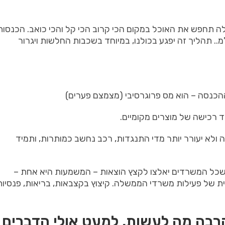
לה תחפש את האוכל במקום הכי קרוב הכי קל והכי כואב
.
הכנסות
מ
..
תהליך זה יפגע בכולנו
,
במיוחד בשכבות החלשות ויגרור
הכנסה
–
הוא מס פרוגרסיבי
(
מצמצם פערים
)
דד רכישה של מוצרים מקומיים.
ולא יעורר יותר מדי התנגדות, רכב נחשב כמותרות, ותמיד
כל המשרדים יאלצו לקצץ הוצאות
–
המשמעות היא אחת
–
ית של פעילות משרדי הממשלה
.
קיצוץ בקצבאות
,
בריאות
,
פנסיות
הרבה מה לעשות
,
למעט אולי הדברים