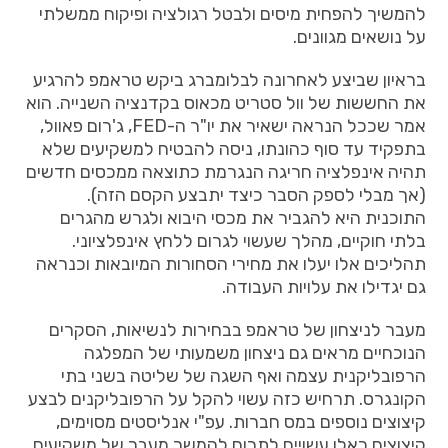
להמשיך להפחית מיסים ולבטל רגולציה ופיקוח ממשלתי
על נושאים מגוונים.
בראיון שביצע לאחרונה לבלומברג ביקש טראמפ להרגיע
את החששות של וול סטריט מכאוס בקדנציה השנייה. הוא
אמר שככל הנראה ישאיר את יו"ר ה-FED, ג'רום פאוול,
בתפקיד עד סוף כהונתו, ניסה להבטיח למשקיעים שלא
תהיה אינפלציה חריגה הנגרמת כתוצאה ממכסים חדשים
(אך מבלי לספק הסבר כיצד יתבצע הקסם הזה).
התוכנית היא להגביר את מכסי היבוא ולגרש מהגרים
בלתי חוקיים, מהלך שעשוי לגרום ללחץ אינפלציוני.
תהליכים אלו יעלו את מחירי הסחורות המיובאות וכנראה
גם יגדילו את עלויות העבודה.
מעבר לניצחון של טראמפ בבחירות לנשיאות, הסקרים
הנוכחיים מראים גם ניצחון משמעותי של המפלגה
הרפובליקנית עצמה ואף השגה של שליטה בשני בתי
הקונגרס. תרחיש כזה עשוי להקל על הרפובליקנים לבצע
קיצוצים נוספים במס חברות. עפ"י אנליסטים מסוימים,
קיצוצים כאלו עשויים לתרום להמשך מעבר של משקיעים