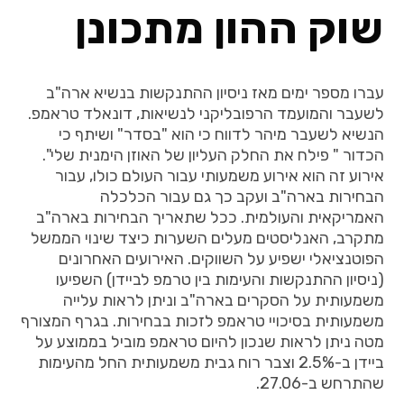
שוק ההון מתכונן
עברו מספר ימים מאז ניסיון ההתנקשות בנשיא ארה"ב
לשעבר והמועמד הרפובליקני לנשיאות, דונאלד טראמפ.
הנשיא לשעבר מיהר לדווח כי הוא "בסדר" ושיתף כי
הכדור " פילח את החלק העליון של האוזן הימנית שלי".
אירוע זה הוא אירוע משמעותי עבור העולם כולו, עבור
הבחירות בארה"ב ועקב כך גם עבור הכלכלה
האמריקאית והעולמית. ככל שתאריך הבחירות בארה"ב
מתקרב, האנליסטים מעלים השערות כיצד שינוי הממשל
הפוטנציאלי ישפיע על השווקים. האירועים האחרונים
(ניסיון ההתנקשות והעימות בין טרמפ לביידן) השפיעו
משמעותית על הסקרים בארה"ב וניתן לראות עלייה
משמעותית בסיכויי טראמפ לזכות בבחירות. בגרף המצורף
מטה ניתן לראות שנכון להיום טראמפ מוביל בממוצע על
ביידן ב-2.5% וצבר רוח גבית משמעותית החל מהעימות
שהתרחש ב-27.06.