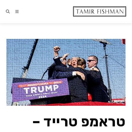
טראמפ טרייד –