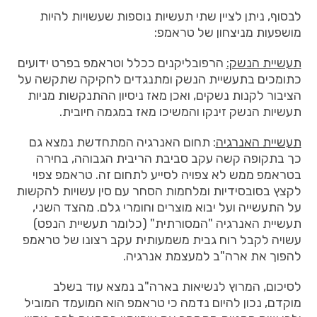
לבסוף, ניתן לציין שתי תעשיות נוספות שעשויות להיות
מושפעות מניצחון של טראמפ:
תעשיית הנשק:
הרפובליקנים ככלל וטראמפ בפרט ידועים
כתומכים בתעשיית הנשק ומתנגדים לחקיקה שתקשה על
הציבור לקנות נשקים, ואכן מאז ניסיון ההתנקשות מניות
תעשיות הנשק זינקו והמשיכו מאז במגמה חיובית.
תעשיית האנרגיה
: תחום האנרגיה המתחדשת נמצא גם
כך בתקופה קשה עקב סביבת הריבית הגבוהה, בחירה
בטראמפ ממש לא צפויה לסייע לתחום זה. טראמפ צפוי
לקצץ בסובסידיות ומלחמות הסחר עם סין עשויות להקשות
על התעשייה ועל יבוא מוצרים וחומרי גלם. מהצד השני,
תעשיית האנרגיה "המסורתית" (כלומר תעשיית הנפט)
עשויה לקבל רוח גבית משמעותית עקב רצונו של טראמפ
להפוך את ארה"ב למעצמת אנרגיה.
לסיכום, המרוץ לנשיאות בארה"ב נמצא עוד בשלב
מוקדם, נכון להיום נדמה כי טראמפ הוא המועמד המוביל