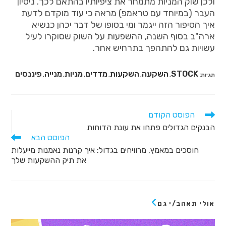
ולכן שוק המניות מתמחר את ציפיותיו בהתאם לכך. ניסיון
העבר (במיוחד עם טראמפ) מראה כי עוד מוקדם לדעת
איך הסיפור הזה ייגמר ומי בסופו של דבר יכהן כנשיא
ארה"ב בסוף השנה, ההשפעות על השוק שסוקרו לעיל
עשויות גם להתהפך בתרחיש אחר.
STOCK
השקעה
השקעות
מדדים
מניות
מנייה
פיננסים
תגיות
:
,
,
,
,
,
,
הפוסט הקודם
הבנקים הגדולים פתחו את עונת הדוחות
הפוסט הבא
חוסכים במאמץ, מרוויחים בגדול: איך קרנות נאמנות מייעלות
את תיק ההשקעות שלך
אולי תאהב/י גם