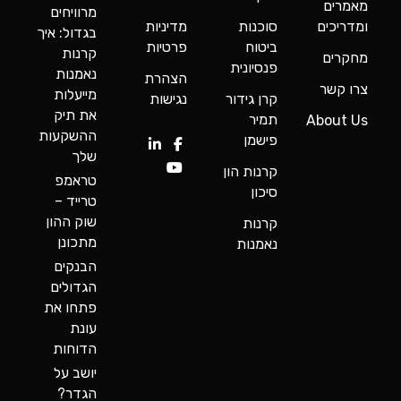
מאמרים
מרוויחים
ומדריכים
סוכנות
מדיניות
בגדול: איך
ביטוח
פרטיות
קרנות
מחקרים
פנסיונית
נאמנות
הצהרת
צרו קשר
מייעלות
קרן גידור
נגישות
את תיק
תמיר
About Us
ההשקעות
פישמן
שלך
קרנות הון
טראמפ
סיכון
טרייד –
שוק ההון
קרנות
מתכונן
נאמנות
הבנקים
הגדולים
פתחו את
עונת
הדוחות
יושב על
הגדר?