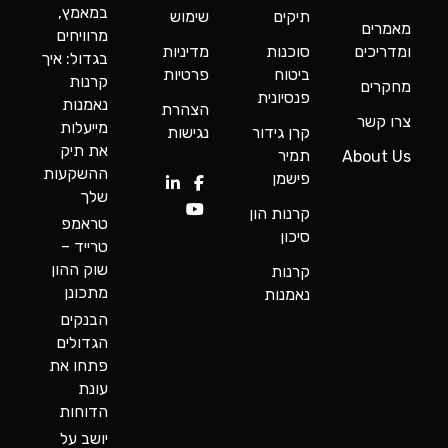
במאמץ,
תיקים
שימוש
מאמרים
מרוויחים
ומדריכים
סוכנות
מדיניות
בגדול: איך
ביטוח
פרטיות
קרנות
מחקרים
פנסיונית
נאמנות
הצהרת
צרו קשר
מייעלות
קרן גידור
נגישות
את תיק
תמיר
About Us
ההשקעות
פישמן
שלך
קרנות הון
טראמפ
סיכון
טרייד –
שוק ההון
קרנות
מתכונן
נאמנות
הבנקים
הגדולים
פתחו את
עונת
הדוחות
יושב על