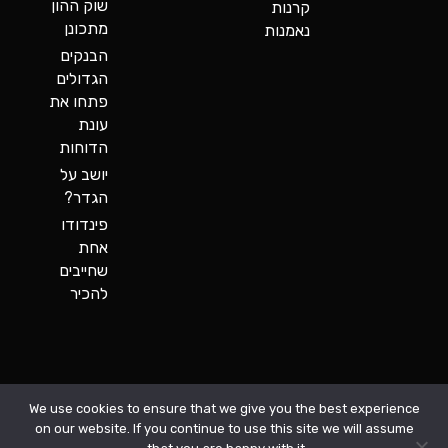
שוק ההון
קרנות
מתכונן
נאמנות
הבנקים
הגדולים
פתחו את
עונת
הדוחות
יושב על
הגדר?
פינדודו
אחת
שחייבים
להכיר
מירב בניית אתרים
© כל הזכויות שמורות. האתר פותח על ידי
We use cookies to ensure that we give you the best experience
on our website. If you continue to use this site we will assume