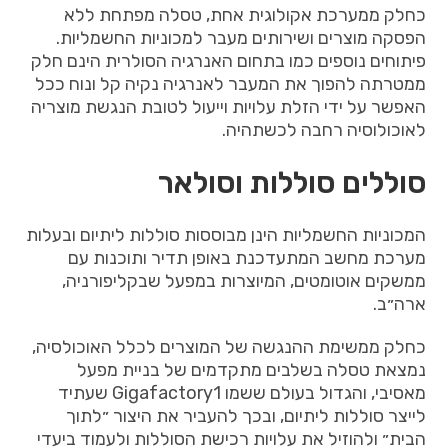
כחלק
ממערכת
אקולוגית
אחת
,
טסלה
מפתחת
ללא
הפסקה
מוצרים
ושירותים
מעבר
למכוניות
החשמליות
.
פיתוחים
נוספים
כמו
בתחום
האנרגיה
הסולרית
הינם
חלק
ממטרתה
להפוך
את
המעבר
לאנרגיה
נקיה
קל
ונוח
ככל
האפשר
על
ידי
הזלת
עלויות
וייעול
לטובת
הנגשת
מוצריה
לאוכולוסיה
רחבה
לכשתהיה
.
סוללים
סוללות
וסולאר
המכוניות
החשמליות
הינן
מבוססות
סוללות
ליתיום
ובעלות
מערכת
מחשב
המתעדכנת
באופן
תדיר
ותוכנות
עם
ממשקים
אוטומטים
,
המיוצרות
במפעל
שבקליפורניה
,
ארה״ב
.
כחלק
ממשימת
ההנגשה
של
המוצרים
לכלל
האוכולסיה
,
נמצאת
טסלה
בשלבים
מתקדמים
של
בניית
מפעל
מאסיבי
,
והגדול
בעולם
ששמו
Gigafactory1
שעתיד
לייצר
סוללות
ליתיום
,
ובכך
להעביר
את
היצור
״לתוך
הבית״
ולהוזיל
את
עלויות
רכישת
הסוללות
ולעמוד
ביעדי