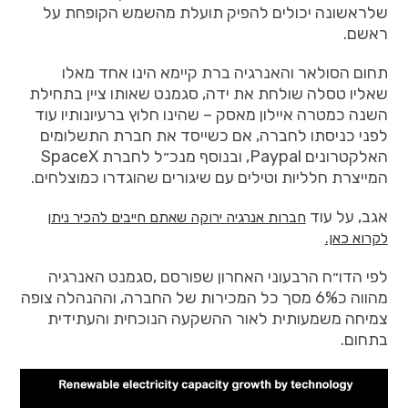
שלראשונה
יכולים
להפיק
תועלת
מהשמש
הקופחת
על
ראשם
.
תחום
הסולאר
והאנרגיה
ברת
קיימא
הינו
אחד
מאלו
שאליו
טסלה
שולחת
את
ידה
,
סגמנט
שאותו
ציין
בתחילת
השנה
כמטרה
איילון
מאסק
–
שהינו
חלוץ
ברעיונותיו
עוד
לפני
כניסתו
לחברה
,
אם
כשייסד
את
חברת
התשלומים
האלקטרונים
Paypal,
ובנוסף
מנכ״ל
לחברת
SpaceX
המייצרת
חלליות
וטילים
עם
שיגורים
שהוגדרו
כמוצלחים
.
אגב, על עוד
חברות אנרגיה ירוקה שאתם חייבים להכיר ניתן
לקרוא כאן.
לפי
הדו״ח
הרבעוני
האחרון
שפורסם
,
סגמנט
האנרגיה
מהווה
כ
6%
מסך
כל
המכירות
של
החברה
,
וההנהלה
צופה
צמיחה
משמעותית
לאור
ההשקעה
הנוכחית
והעתידית
בתחום
.