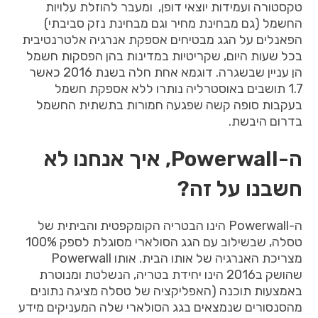
טקסטורה
ועמידות
יוצאי
דופן
,
ומעבר
להוזלת
עלויות
החשמל
(
גם
מבחינת
מחיר
וגם
מבחינת
נזק
סביבתי
)
הפאנלים
על
הגג
מבטיחים
אספקת
אנרגיה
אלטרנטיבית
בכל
שעות
היום
,
שקריטיות
במדינות
בהן
הפסקות
חשמל
הן
עניין
שבשגרה
.
דוגמא
אחת
חלה
בשנת
2016
כאשר
1.7
תושבים
באוסטרליה
נותרו
ללא
אספקת
חשמל
בעקבות
סופה
קשה
שפגעה
חמורות
בתשתית
החשמל
בדרום
היבשת
.
ה
-Powerwall, איך אנחנו לא
חשבנו על זה?
ה
-Powerwall
הינו
הבטריה
הקומקפטית
והביתית
של
טסלה
,
שבשילוב
עם
הגג
הסולארי
מסוגלת
לספק
100%
מצריכת
האנרגיה
של
אותו
הבית
.
אותו
Powerwall
שהושק
ב
2016
הינו
יחידת
בטריה
,
הנשלטת
ומנוטרת
באמצעות
תוכנה
(
האפליקציה
של
טסלה
מציגה
נתונים
מהסנסורים
שנמצאים
בגג
הסולארי
שלה
המעניקים
מידע