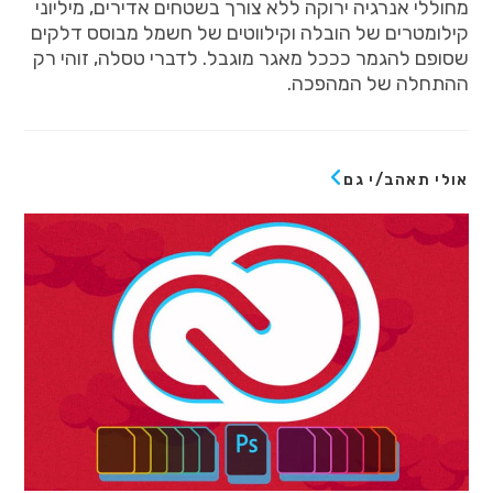
מחוללי
אנרגיה
ירוקה
ללא
צורך
בשטחים
אדירים
,
מיליוני
קילומטרים
של
הובלה
וקילווטים
של
חשמל
מבוסס
דלקים
שסופם
להגמר
כככל
מאגר
מוגבל
.
לדברי
טסלה
,
זוהי
רק
ההתחלה
של
המהפכה
.
אולי תאהב/י גם