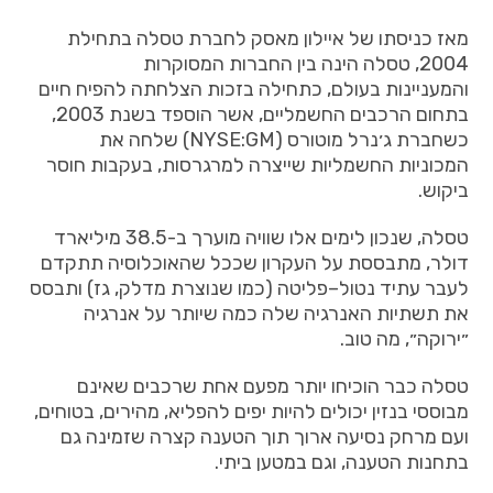
מאז
כניסתו
של
איילון
מאסק
לחברת
טסלה
בתחילת
2004,
טסלה
הינה
בין
החברות
המסוקרות
והמעניינות
בעולם
,
כתחילה
בזכות
הצלחתה
להפיח
חיים
בתחום
הרכבים
החשמליים
,
אשר
הוספד
בשנת
2003,
כשחברת
ג׳נרל
מוטורס
(NYSE:GM)
שלחה
את
המכוניות
החשמליות
שייצרה
למרגרסות
,
בעקבות
חוסר
ביקוש
.
טסלה
,
שנכון
לימים
אלו
שוויה
מוערך
ב
-38.5
מיליארד
דולר
,
מתבססת
על
העקרון
שככל
שהאוכלוסיה
תתקדם
לעבר
עתיד
נטול
–
פליטה
(
כמו
שנוצרת
מדלק
,
גז
)
ותבסס
את
תשתיות
האנרגיה
שלה
כמה
שיותר
על
אנרגיה
״ירוקה״
,
מה
טוב
.
טסלה
כבר
הוכיחו יותר מפעם אחת
שרכבים
שאינם
מבוססי
בנזין
יכולים
להיות
יפים
להפליא
,
מהירים
,
בטוחים
,
ועם
מרחק
נסיעה
ארוך
תוך
הטענה
קצרה
שזמינה
גם
בתחנות
הטענה
,
וגם
במטען
ביתי
.