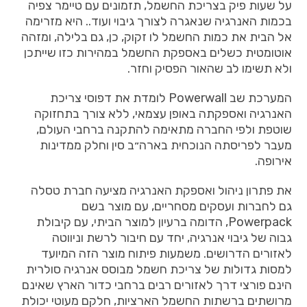
על
שעות
פיק
בצריכת
החשמל
,
תזמונים
עם
טיימר
צפיה
בכמות
האנרגיה
שנאגרה
לצורך
גיבוי
ועוד..
היא
מזרימה
אל
הבית
את
כמות
החשמל
לו
זקוק
,
כן
,
גם
בלילה
,
ומזהה
אוטומטית
כשלים
באספקת
החשמל
במהירות
כזו
שייתכן
ולא
תשימו
לב
שהאור
הפסיק
וחזר
.
המערכת
שב
Powerwall
לומדת
את
דפוסי
צריכת
האנרגיה
ואספקתה
באופן
עצמאי
,
ללא
צורך
בתחזוקה
שוטפת
ולפי
החברה
מתאימה
להתקנה
ברחבי
העולם
,
מעבר
לפריסתה
הנוכחית
בארה״ב
סין
וחלק
ממדינות
אירופה
.
את
פתרון
ניהול
ואספקת
האנרגיה
מציעה
חברת
טסלה
גם
לחברות
ועסקים
מסחריים
,
עם
מוצר
בשם
Powerpack,
הדומה
ברעיון
למוצר
הביתי
,
עם
קיבולת
גבוה
של
גיבוי
אנרגיה
,
יחד
עם
חיבור
לרשת
וניווטה
לאזורים
הדרושים
.
משמעות
פיתוח
מוצר
הזה
המיועד
למסות
גדולות
של
צריכת
חשמל
מבוסס
אנרגיה
סולרית
הינם
פורצי
דרך
לאזורים
רבים
ברחבי
כדור
הארץ
שאינם
מרושתים
ברשתות
החשמל
הארציות
,
חלקם
מעוטי
יכולת