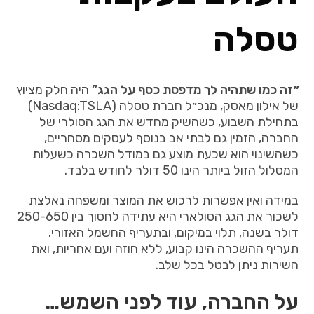
טסלה
״זה
כמו
שתהיה
לך
מדפסת
כסף
על
הגג
”
היה
חלק
מציוץ
של
אילון
מאסק
,
מנכ״ל
חברת
טסלה
(Nasdaq:TSLA)
בתחילת
השבוע
,
כשהשיק
מחדש
את
הגג
הסולרי
של
החברה
,
הזמין
גם
לבתי
אב
בנוסף
לעסקים
מסחריים
,
כשהשינוי
הוא
שכעת
מוצע
גם
במודל
השכרה
כשעלות
המסלול
הזול
ביותר
הינו
50
דולר
לחודש
בלבד
.
במידה
ואין
אפשרות
לרכוש
את
המוצר
ומשפחה
נאלצת
לשכור
את
הגג
הסולארי
היא
עתידה
לחסוך
בין
250-650
דולר
בשנה
,
תלוי
במיקום
,
ובתעריף
החשמל
האזורי
.
תעריף
ההשכרה
הינו
קבוע
,
ללא
חוזה
ועם
אחריות
,
ואת
השירות
ניתן
לבטל
בכל
שלב
.
על
החברה
,
עוד
לפני
השמש…