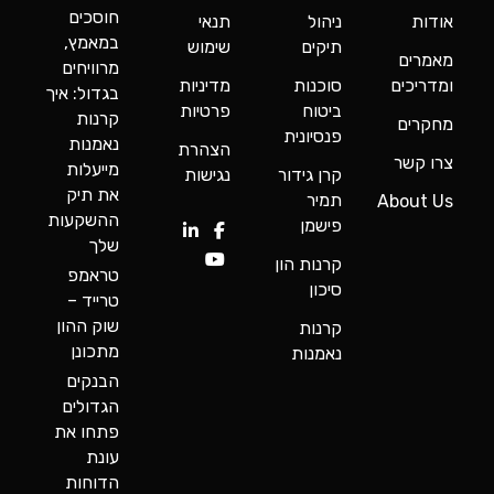
חוסכים
אודות
ניהול
תנאי
במאמץ,
תיקים
שימוש
מאמרים
מרוויחים
ומדריכים
סוכנות
מדיניות
בגדול: איך
ביטוח
פרטיות
קרנות
מחקרים
פנסיונית
נאמנות
הצהרת
צרו קשר
מייעלות
קרן גידור
נגישות
את תיק
תמיר
About Us
ההשקעות
פישמן
שלך
קרנות הון
טראמפ
סיכון
טרייד –
שוק ההון
קרנות
מתכונן
נאמנות
הבנקים
הגדולים
פתחו את
עונת
הדוחות