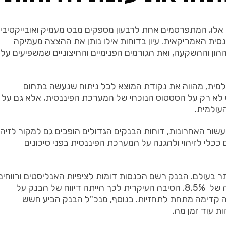
 אלו, המתפרסמים אחת לרבעון מספקים מבט מעמיק ואובייקטיבי
ית האמריקאית. עיון בדוחות אילו נותן את ההצצה מעמיקה
ן וההשקעה, ואת הגורמים הפנימיים והחיצוניים שמשפיעים על
מית, מהווה את נקודת המוצא לכל ניתוח שנעשה בתחום
 לא רק על הסטטוס הנוכחי של המערכת הפיננסית, אלא גם על
עולמית.
ר האחרונות, דוחות הבנקים הגדולים הופכים גם למקור לזיהוי
ככלי לזיהוי ולהגנה על המערכת הפיננסית בפני סיכונים
יותר בעולם. הבנק רשם הכנסות דומות לציפיות האנליסטים ורווחים
שעקפו את הציפיות, יחד עם זאת, המניה הגיבה בירידה של 8.5%. הסיבה העיקרית לכך הייתה דיווח של הבנק על
נה קדימה מתחת לתחזיות. בנוסף, מנכ"ל הבנק הביע חשש
ת עוד זמן מה.