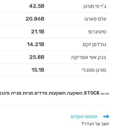
ג'יי פי מורגן
42.5B
וולס פארגו
20.86B
סיטיגרופ
21.1B
גולדמן זקס
14.21B
בנק אוף אמריקה
25.8B
מורגן סטנלי
15.1B
STOCK
השקעה
השקעות
מדדים
מניות
מנייה
פיננס
תגיות
:
,
,
,
,
,
,
הפוסט הקודם
יושב על הגדר?