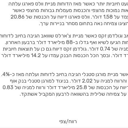
ת מעט חיוביות יותר כאשר מאז הדוחות מניית וולס פארגו עלתה
4%. סיטי פרסמה על הוצאות נמוכות מהצפי והכנסות מעמלות גבוהות מהצפי כאשר
ההכנסות עמדו על 21.1 מיליארד דולר והרווח למניה עמד על 1.58 דולר. וולס פארגו דיווח על הכנסות של 20.86
ב וגולדמן זקס כאשר מניית צ'ארלס שווואב הגיבה בחיוב לדוחות
ועלתה יותר מ-5% מאז, הסיבה לכך היא שנכסי הלקוחות הגיעו לשיא ואף גדלו ב-88 מיליארד דולר ברבעון האחרון.
הבנק דיווח על הכנסות של 4.7 מיליארד דולר ורווח למניה של 0.74 דולר. גולדמן זקס דיווח גם כן על תוצאות חיוביות
כאשר ההכנסות של הבנק מעמלות עמדו על 2 מיליארד דולר. ובסך הכל הכנסות הבנק עמדו על 14.2 מיליארד דולר
ביום שלישי דיווחו גם מורגן סטנלי ובנק אוף אמריקה כאשר מניית מורגן סטנלי הגיבה בחיוב לדוחות ועלתה מאז כ-4%.
מורגן סטנלי דיווחו על הכנסות של 15.1 מיליארד דולר והרווח למניה על 2.02 דולר. בניגוד למורגן סטנלי בנק אוף
אמריקה אכזב את המשקיעים וירד מאז ב-3%, הבנק דיווח על הכנסות של 25.8 מיליארד דולר ורווח למניה של 0.83
 על צמיחה שלילית בהשוואה לרבעון המקביל אשתקד.
רווח/צפי