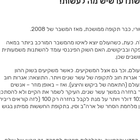
 שתדעו שיש מה לעשות!
, כבר תקופה ממושכת, מאז המשבר של 2008.
ה. כעת, כשהעולם יוצא לאיטו מהמשבר המורכב ביותר במאה
ה ובביקושים, האם השוק הפיננסי עומד להשתנות משמעותית
שבים שכן.
ולם, וכך גם אצל המשקיעים. כאשר משקיעים בשוק ההון
 אגרות חוב לתקופה של עשר שנים ויותר. התוצאה: אגרות חוב
עולם (התאמה של ביקוש והיצע). ואז – באופן מוזר – אנשים
לשלם 100 דולר עכשיו בשביל לקבל 100 דולר בחזרה במשך עשר שנים, העיקר לשמר את הקיים ולא להסתכן
עד לאחרונה, היו אפילו משקיעים שהיו מוכנים לשלם 102 דולר ויותר על מנת לקבל בחזרה רק 100 (לזה קוראים רי
 זה מה שהתרחש בעולם במשבר 2008, בזמן מלחמת הסחר של ארה"ב וסין, בתקופת החששות ממיתון בגוש