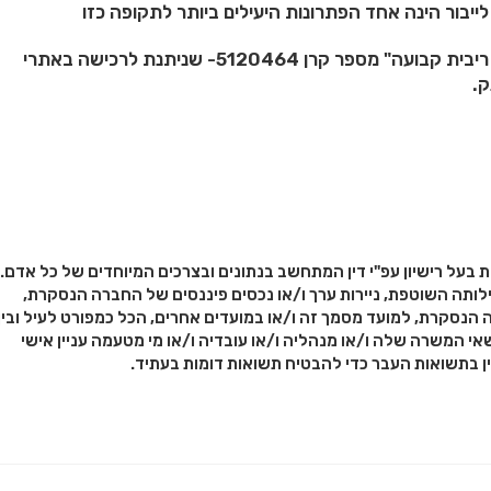
יבור הינה אחד הפתרונות היעילים ביותר לתקופה כזו
– לתמיר פישמן קרן נאמנות בשם "תמיר פישמן ליבור + ריבית קבועה" מספר קרן 5120464- שניתנת לרכישה באתרי
ק.
ת בעל רישיון עפ"י דין המתחשב בנתונים ובצרכים המיוחדים של כל אדם.
לותה השוטפת, ניירות ערך ו/או נכסים פיננסים של החברה הנסקרת,
 הנסקרת, למועד מסמך זה ו/או במועדים אחרים, הכל כמפורט לעיל ובין
אי המשרה שלה ו/או מנהליה ו/או עובדיה ו/או מי מטעמה עניין אישי
ין בתשואות העבר כדי להבטיח תשואות דומות בעתיד.